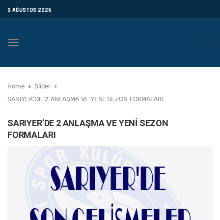
9 AĞUSTOS 2026
Toggle
navigation
Home
Slider
SARIYER’DE 2 ANLAŞMA VE YENİ SEZON FORMALARI
SARIYER’DE 2 ANLAŞMA VE YENİ SEZON
FORMALARI