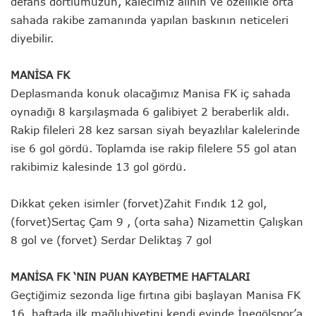
defans dörtlümüzün, kalecimiz alinin ve özellikle orta
sahada rakibe zamanında yapılan baskının neticeleri
diyebilir.
MANİSA FK
Deplasmanda konuk olacağımız Manisa FK iç sahada
oynadığı 8 karşılaşmada 6 galibiyet 2 beraberlik aldı.
Rakip fileleri 28 kez sarsan siyah beyazlılar kalelerinde
ise 6 gol gördü. Toplamda ise rakip filelere 55 gol atan
rakibimiz kalesinde 13 gol gördü.
Dikkat çeken isimler (forvet)Zahit Fındık 12 gol,
(forvet)Sertaç Çam 9 , (orta saha) Nizamettin Çalışkan
8 gol ve (forvet) Serdar Deliktaş 7 gol
MANİSA FK ‘NIN PUAN KAYBETME HAFTALARI
Geçtiğimiz sezonda lige fırtına gibi başlayan Manisa FK
16. haftada ilk mağlubiyetini kendi evinde İnegölspor’a