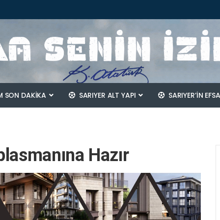
 SON DAKİKA
SARIYER ALT YAPI
SARIYER’IN EFS
plasmanına Hazır