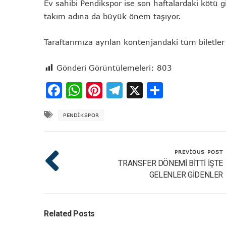
Ev sahibi Pendikspor ise son haftalardaki kötü gi
takım adına da büyük önem taşıyor.
Taraftarımıza ayrılan kontenjandaki tüm biletler
Gönderi Görüntülemeleri:
803
Facebook
WhatsApp
Pinterest
Telegram
X
Share
PENDIKSPOR
PREVIOUS POST
TRANSFER DÖNEMİ BİTTİ İŞTE
GELENLER GİDENLER
Related Posts