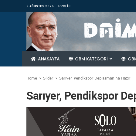
8 AĞUSTOS 2026
PROFILE
ANASAYFA
GBM KATEGORİ
GBM
Home
Slider
Sarıyer, Pendikspor Deplasmanına Hazır
Sarıyer, Pendikspor De