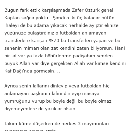
Bugün fark ettik karşılaşmada Zafer Öztürk genel
Kaptan sağda yoktu. Şimdi o iki üç kafadar bütün
ihaleyi de bu adama yıkacak herhalde ayıptır elinize
yüzünüze bulaştırdınız o futboldan anlamayan
transferlere karışan %70 bu transferleri yapan ve bu
senenin mimarı olan zat kendini zaten biliyorsun. Hani
bir laf var ya fazla böbürlenme padişahım senden
büyük Allah var diye gerçekten Allah var kimse kendini
Kaf Dağı’nda görmesin. ..
Ayrıca senin laflarını dinleyip veya futboldan hiç
anlamayan başkanın lafını dinleyip masaya
yumruğunu vurup bu böyle değil bu böyle olmaz
diyemeyenlere de yazıklar olsun. …
Takım küme düşerken de herkes 3 maymunları