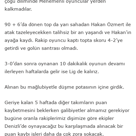
çoğu diliminde Menemenli oyuncular yerden
kalkmadılar.
90 + 6’da dönen top da yarı sahadan Hakan Özmert ile
atak tazeleyecekken talihsiz bir an yaşandı ve Hakan’ın
ayağa kaydı. Rakip oyuncu kaptı topta skoru 4-2’ye
getirdi ve golün santrası olmadı.
3-0’dan sonra oynanan 10 dakikalık oyunun devamı
ilerleyen haftalarda gelir ise Lig de kalırız.
Alınan bu mağlubiyetle düşme potasının içine girdik.
Geriye kalan 5 haftada diğer takımların puan
kaybetmesini beklerken galibiyetler almamız gerekiyor
bugüne oranla rakiplerimiz dişimize göre ekipler
Denizli’de oynayacağız bu karşılaşmada alınacak bir
puan kaybı işleri daha da çok zora sokacak.