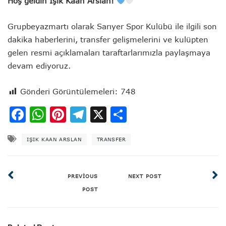
Hoş geldin Işık Kaan Arslan!
Grupbeyazmartı olarak Sarıyer Spor Kulübü ile ilgili son
dakika haberlerini, transfer gelişmelerini ve kulüpten
gelen resmi açıklamaları taraftarlarımızla paylaşmaya
devam ediyoruz.
Gönderi Görüntülemeleri:
748
Facebook
WhatsApp
Pinterest
Telegram
X
Share
IŞIK KAAN ARSLAN
TRANSFER
PREVIOUS
NEXT POST
POST