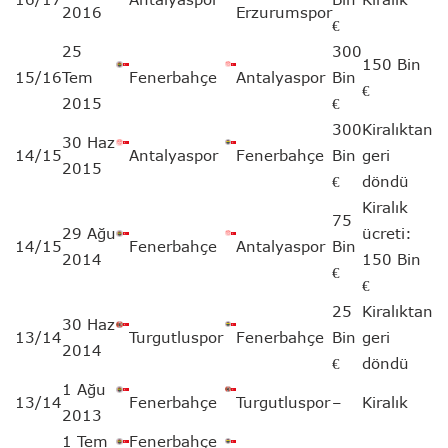
2016
Erzurumspor
€
25
300
150 Bin
15/16
Tem
Fenerbahçe
Antalyaspor
Bin
€
2015
€
300
Kiralıktan
30 Haz
14/15
Antalyaspor
Fenerbahçe
Bin
geri
2015
€
döndü
Kiralık
75
29 Ağu
ücreti:
14/15
Fenerbahçe
Antalyaspor
Bin
2014
150 Bin
€
€
25
Kiralıktan
30 Haz
13/14
Turgutluspor
Fenerbahçe
Bin
geri
2014
€
döndü
1 Ağu
13/14
Fenerbahçe
Turgutluspor
–
Kiralık
2013
1 Tem
Fenerbahçe