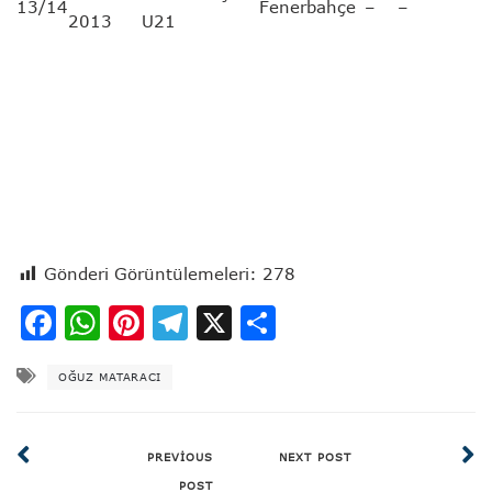
13/14
Fenerbahçe
–
–
2013
U21
Gönderi Görüntülemeleri:
278
Facebook
WhatsApp
Pinterest
Telegram
X
Share
OĞUZ MATARACI
PREVIOUS
NEXT POST
POST