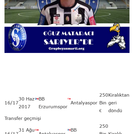
250
Kiralıktan
30 Haz
BB
16/17
Antalyaspor
Bin
geri
2017
Erzurumspor
€
döndü
Transfer geçmişi
250
31 Ağu
BB
16/17
Antalyaspor
Bin
Kiralık