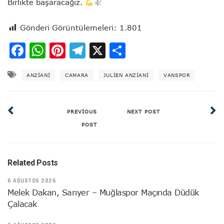
Birlikte başaracağız.
Gönderi Görüntülemeleri:
1.801
Facebook
WhatsApp
Pinterest
Telegram
X
Share
ANZİANİ
CAMARA
JULIEN ANZIANI
VANSPOR
PREVIOUS
NEXT POST
POST
Related Posts
6 AĞUSTOS 2026
Melek Dakan, Sarıyer – Muğlaspor Maçında Düdük
Çalacak