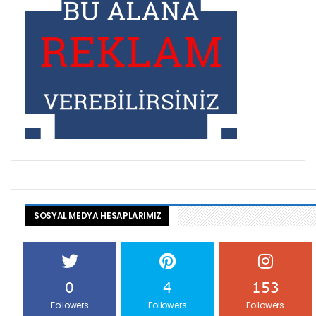
SOSYAL MEDYA HESAPLARIMIZ
0
4
153
Followers
Followers
Followers