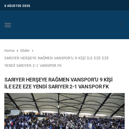
6 AĞUSTOS 2026
Toggle
navigation
Home
Slider
SARIYER HERŞEYE RAĞMEN VANSPOR’U 9 KİŞİ İLE EZE EZE
YENDİ SARIYER 2-1 VANSPOR FK
SARIYER HERŞEYE RAĞMEN VANSPOR’U 9 KİŞİ
İLE EZE EZE YENDİ SARIYER 2-1 VANSPOR FK