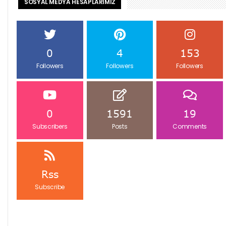
SOSYAL MEDYA HESAPLARIMIZ
0
4
153
Followers
Followers
Followers
0
1591
19
Subscribers
Posts
Comments
Rss
Subscribe