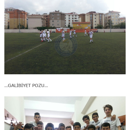
…GALİBİYET POZU…