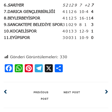
6
.SARIYER
5
2
1
2
9
7
+2
7
7.DARICA GENÇLERBİRLİĞİ
4
1
1
2
6
10
-4
4
8.BEYLERBEYİSPOR
4
1
1
2
5
16
-11
4
9.SANCAKTEPE BELEDİYE SPOR
3
1
0
2
9
8
1
3
10.KOCAELİSPOR
4
0
1
3
3
12
-9
1
11.EYÜPSPOR
3
0
0
3
1
10
-9
0
Gönderi Görüntülemeleri:
330
Facebook
WhatsApp
Pinterest
Telegram
X
Share
PREVIOUS
NEXT POST
POST