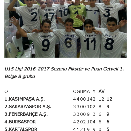
U15 Ligi 2016-2017 Sezonu Fikstür ve Puan Cetveli 1.
Bölge B grubu
O
O
G
B
M
A
Y
AV
1.KASIMPAŞA A.Ş.
4
4
0
0
14
2
12
12
2.SAKARYASPOR A.Ş.
3
3
0
0
10
2
8
9
3.FENERBAHÇE A.Ş.
3
3
0
0
9
3
6
9
4.BURSASPOR
4
2
0
2
10
4
6
6
5.KARTALSPOR
4
1
2
1
9
9
0
5