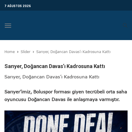
7 AĞUSTOS 2026
Toggle
navigation
Home
Slider
Sarıyer, Doğancan Davas’ı Kadrosuna Kattı
Sarıyer, Doğancan Davas’ı Kadrosuna Kattı
Sarıyer, Doğancan Davas’ı Kadrosuna Kattı
Sarıyer’imiz, Boluspor forması giyen tecrübeli orta saha
oyuncusu Doğancan Davas ile anlaşmaya varmıştır.