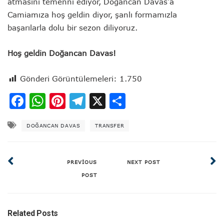
atmasını temenni ediyor, Doğancan Davas’a
Camiamıza hoş geldin diyor, şanlı formamızla
başarılarla dolu bir sezon diliyoruz.
Hoş geldin Doğancan Davas!
Gönderi Görüntülemeleri:
1.750
Facebook
WhatsApp
Pinterest
Telegram
X
Share
DOĞANCAN DAVAS
TRANSFER
PREVIOUS
NEXT POST
POST
Related Posts