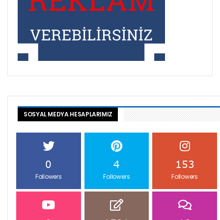
SOSYAL MEDYA HESAPLARIMIZ
0
4
153
Followers
Followers
Followers