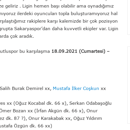
e geliriz . Ligin hemen başı olabilir ama oynadığımız
ıyoruz ilerdeki oyuncuları topla buluşturamıyoruz hal
şılaştığımız rakiplere karşı kalemizde bir çok pozisyon
rupta Sakaryaspor’dan daha kuvvetli ekipler var. Ligin
arda çok aradık.
gutluspor bu karşılaşma
18.09.2021 (Cumartesi) –
Salih Burak Demirel xx,
Mustafa İlker Coşkun
xx
es xx (Oğuz Kocabal dk. 66 x), Serkan Odabaşoğlu
 Ömer Bozan xx (İrfan Akgün dk. 66 x), Onur
 dk. 87 ?), Onur Karakabak xx, Oğuz Yıldırım
ustafa Özgün dk. 66 xx)