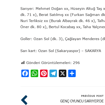
Sarıyer: Mehmet Doğan xx, Hüseyin Altuğ Taş x
dk. 71 x), Berat Satılmış xx (Furkan Sağman dk
Nuri Terliksiz xx (Burak Albayrak dk. 46 x), Ta
Öner dk. 80 x), Bertul Kocabaş xx, Taha Yalçıne
Goller: Ozan Sol (dk. 3), Çağlayan Menderes (d
Sarı kart: Ozan Sol (Sakaryaspor) – SAKARYA
Gönderi Görüntülemeleri:
296
Facebook
WhatsApp
Pinterest
Telegram
X
Share
PREVIOUS POST
GENÇ OYUNCU SARIYER’DE