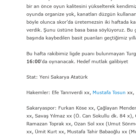
bir an önce oyun kalitesini yükselterek kendimiz
oyunda organize yok, kanatları düzgün kullanam
böyle olunca skor’da üretemezsin iki haftada kar
verdik. Şunu üstüne basa basa söylüyoruz. Bu g
başında kaybedilen basit puanları geçtiğimiz yıll
Bu hafta rakibimiz ligde puanı bulunmayan Tur
16:00
‘da oynanacak. Hedef mutlak galibiyet
Stat: Yeni Sakarya Atatürk
Hakemler: Efe Tanrıverdi xx,
Mustafa Tosun
xx, 
Sakaryaspor: Furkan Köse xx, Çağlayan Mender
xx, Savaş Yılmaz xx (Ö. Can Sokullu dk. 84 x),
Ramazan Toprak xx, Ozan Sol xxx (Umut Sönmez
xx, Ümit Kurt xx, Mustafa Tahir Babaoğlu xx (M