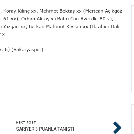
, Koray Kılınç xx, Mehmet Bektaş xx (Mertcan Açıkgöz
. 61 xx), Orhan Aktaş x (Bahri Can Avcı dk. 80 x),
lha Yazgan xx, Berkan Mahmut Keskin xx (İbrahim Halil
r x
k. 6) (Sakaryaspor)
NEXT POST
SARIYER 3 PUANLA TANIŞTI