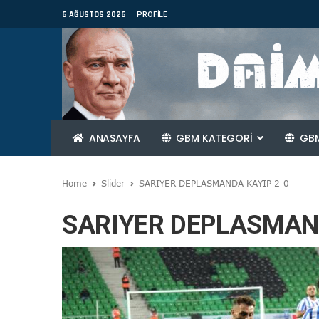
6 AĞUSTOS 2026
PROFILE
ANASAYFA
GBM KATEGORİ
GBM
Home
Slider
SARIYER DEPLASMANDA KAYIP 2-0
SARIYER DEPLASMAND