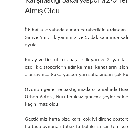
Almış Oldu.
İlk hafta iç sahada alınan beraberliğin ardınd
Sarıyer’imiz ilk yarının 2 ve 5. dakikalarında k
ayrıldı.
Koray ve Bertul kocabaş ile ilk yarı ve 2. yarı
özellikle stoperlerin ağır kalması kanatların i
alamayınca Sakaryaspor yarı sahasından çok kola
Oyunun geneline baktığımızda orta sahada Hüsey
Orhan Aktaş , Nuri Terliksiz gibi çok şeyler bek
kaçınılmaz oldu.
Geçtiğimiz hafta bize karşı çok iyi direnç göst
haftada oynanan tatsız futbol ilerisi için tehlik