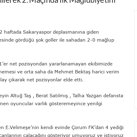
an 2 haftada Sakaryaspor deplasmanına giden
alesinde gördüğü şok goller ile sahadan 2-0 mağlup
da 1’er net pozisyondan yararlanamayan ekibimizde
şlememesi ve orta saha da Mehmet Bektaş harici verim
y çıkarak net pozisyonlar elde etti.
in Altuğ Taş , Berat Satılmış , Talha Yazgan defansta
lenen oyuncular varlık gösteremeyince yenilgi
eren E.Velimeşe’nin kendi evinde Çorum FK’dan 4 yediği
e çanlarının çalacağını gösteriyor umuyoruz ve istiyoruz