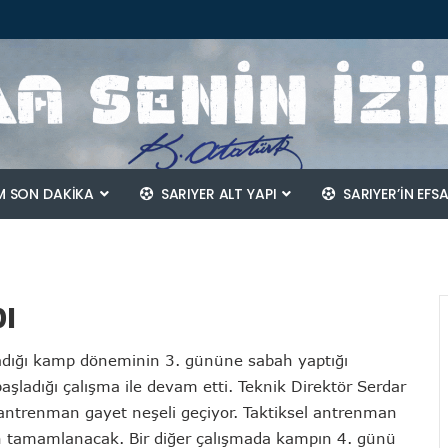
 SON DAKİKA
SARIYER ALT YAPI
SARIYER’IN EFS
ı
ladığı kamp döneminin 3. gününe sabah yaptığı
ladığı çalışma ile devam etti. Teknik Direktör Serdar
ntrenman gayet neşeli geçiyor. Taktiksel antrenman
 tamamlanacak. Bir diğer çalışmada kampın 4. günü