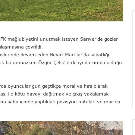
K mağlubiyetini unutmak isteyen Sarıyer’de gözler
aşmasına çevrildi.
sislerinde devam eden Beyaz Martılar’da sakatlığı
sik bulunmazken Özgür Çelik’in de iyi durumda olduğu
rda oyuncular gün geçtikçe moral ve hırs olarak
ı ile kötü havayı dağıtmak ve çıkış yakalamak
na saha içinde yaptıkları pozisyon hataları ve maç içi