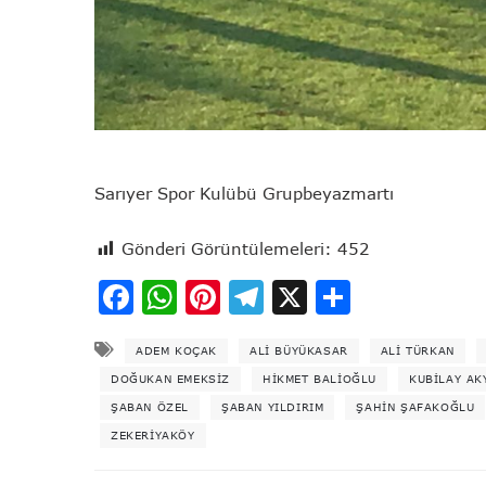
Sarıyer Spor Kulübü Grupbeyazmartı
Gönderi Görüntülemeleri:
452
Facebook
WhatsApp
Pinterest
Telegram
X
Share
ADEM KOÇAK
ALI BÜYÜKASAR
ALI TÜRKAN
DOĞUKAN EMEKSIZ
HIKMET BALIOĞLU
KUBILAY AK
ŞABAN ÖZEL
ŞABAN YILDIRIM
ŞAHIN ŞAFAKOĞLU
ZEKERIYAKÖY