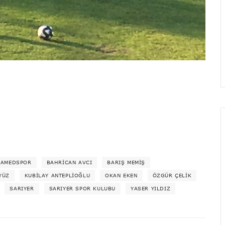
AMEDSPOR
BAHRICAN AVCI
BARIŞ MEMIŞ
YÜZ
KUBILAY ANTEPLIOĞLU
OKAN EKEN
ÖZGÜR ÇELIK
SARIYER
SARIYER SPOR KULUBU
YASER YILDIZ