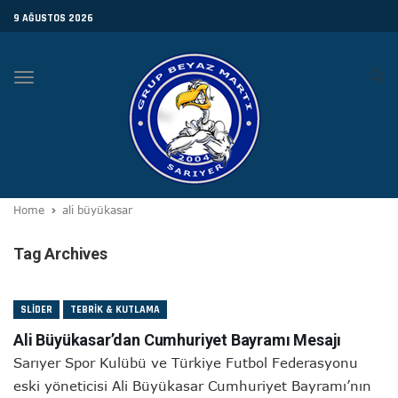
9 AĞUSTOS 2026
Toggle
navigation
Home
ali büyükasar
Tag Archives
SLIDER
TEBRIK & KUTLAMA
Ali Büyükasar’dan Cumhuriyet Bayramı Mesajı
Sarıyer Spor Kulübü ve Türkiye Futbol Federasyonu
eski yöneticisi Ali Büyükasar Cumhuriyet Bayramı’nın