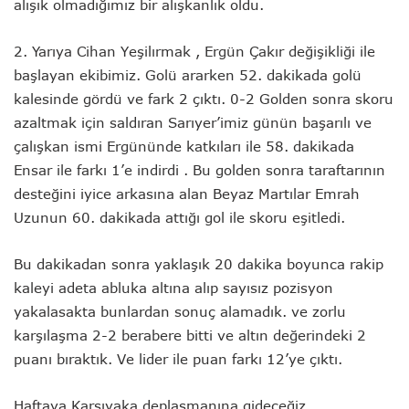
alışık olmadığımız bir alışkanlık oldu.
2. Yarıya Cihan Yeşilırmak , Ergün Çakır değişikliği ile
başlayan ekibimiz. Golü ararken 52. dakikada golü
kalesinde gördü ve fark 2 çıktı. 0-2 Golden sonra skoru
azaltmak için saldıran Sarıyer’imiz günün başarılı ve
çalışkan ismi Ergününde katkıları ile 58. dakikada
Ensar ile farkı 1’e indirdi . Bu golden sonra taraftarının
desteğini iyice arkasına alan Beyaz Martılar Emrah
Uzunun 60. dakikada attığı gol ile skoru eşitledi.
Bu dakikadan sonra yaklaşık 20 dakika boyunca rakip
kaleyi adeta abluka altına alıp sayısız pozisyon
yakalasakta bunlardan sonuç alamadık. ve zorlu
karşılaşma 2-2 berabere bitti ve altın değerindeki 2
puanı bıraktık. Ve lider ile puan farkı 12’ye çıktı.
Haftaya Karşıyaka deplasmanına gideceğiz.