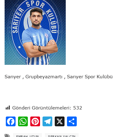
Sarıyer , Grupbeyazmartı , Sarıyer Spor Kulübü
Gönderi Görüntülemeleri:
532
Facebook
WhatsApp
Pinterest
Telegram
X
Share
EMRAH UZUN
SERKAN YALÇIN