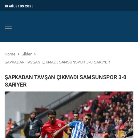
10 AĞUSTOS 2026
Toggle
navigation
Home
Slider
ŞAPKADAN TAVŞAN ÇIKMADI SAMSUNSPOR 3-0 SARIYER
ŞAPKADAN TAVŞAN ÇIKMADI SAMSUNSPOR 3-0
SARIYER