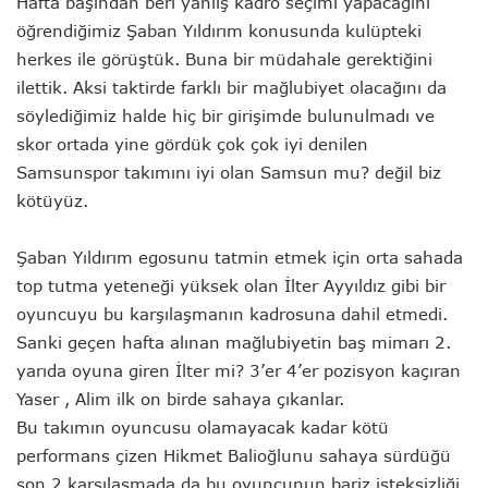
Hafta başından beri yanlış kadro seçimi yapacağını
öğrendiğimiz Şaban Yıldırım konusunda kulüpteki
herkes ile görüştük. Buna bir müdahale gerektiğini
ilettik. Aksi taktirde farklı bir mağlubiyet olacağını da
söylediğimiz halde hiç bir girişimde bulunulmadı ve
skor ortada yine gördük çok çok iyi denilen
Samsunspor takımını iyi olan Samsun mu? değil biz
kötüyüz.
Şaban Yıldırım egosunu tatmin etmek için orta sahada
top tutma yeteneği yüksek olan İlter Ayyıldız gibi bir
oyuncuyu bu karşılaşmanın kadrosuna dahil etmedi.
Sanki geçen hafta alınan mağlubiyetin baş mimarı 2.
yarıda oyuna giren İlter mi? 3’er 4’er pozisyon kaçıran
Yaser , Alim ilk on birde sahaya çıkanlar.
Bu takımın oyuncusu olamayacak kadar kötü
performans çizen Hikmet Balioğlunu sahaya sürdüğü
son 2 karşılaşmada da bu oyuncunun bariz isteksizliği