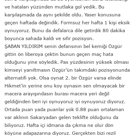
ve hataları yüzünden mutlaka gol yedik. Bu
karşılaşmada da aynı şekilde oldu. Yaser konusuna
geçen haftada değindik. Formsuz her hafta 1 kişi eksik
oynuyoruz. Bunu da defalarca dile getirdik 80 dakika
boyunca sahada kaldı ve sıfır pozisyon.
ŞABAN YILDIRIM senin defansının bel kemiği Özgür
gittin ön liberoya çektin bunun geçen maç hata
olduğunu yine söyledik. Pas yüzdesinin yüksek olması
kimseyi yanıltmasın Özgür’ün takımdaki pozisyonunda
alternatifi yok. Olsa oynat 2. bir Özgür varsa elinde
Hikmet’in yerine onu koy oynasın sen olmayacak bir
macera arayışındasın burası macera yeri değil
geldiğinden beri iyi oynuyoruz iyi oynuyoruz diyoruz.
Ortada puan yada puanlar yok 0.88 puan ortalaman
var aklının Sakaryadan gelen teklifte olduğunu da
biliyoruz. Hafta içi idmana da çıkma ne olur dön
köyüne adapazarına diyoruz. Gerçekten bizi rezil