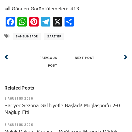
Gönderi Görüntülemeleri:
413
Facebook
WhatsApp
Pinterest
Telegram
X
Share
SAMSUNSPOR
SARIYER
PREVIOUS
NEXT POST
POST
Related Posts
9 AĞUSTOS 2026
Sarıyer Sezona Galibiyetle Başladı! Muğlaspor’u 2-0
Mağlup Etti
6 AĞUSTOS 2026
Melek Dakan, Sarıyer – Muğlaspor Maçında Düdük