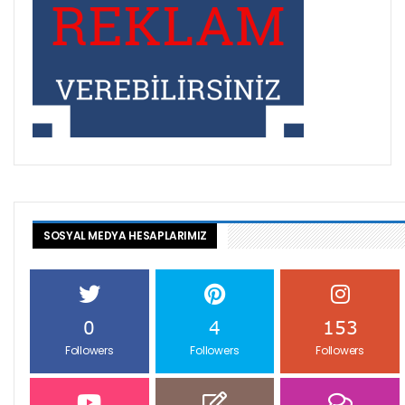
SOSYAL MEDYA HESAPLARIMIZ
0
4
153
Followers
Followers
Followers