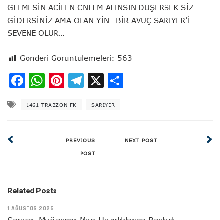
GELMESİN ACİLEN ÖNLEM ALINSIN DÜŞERSEK SİZ
GİDERSİNİZ AMA OLAN YİNE BİR AVUÇ SARIYER’İ
SEVENE OLUR…
Gönderi Görüntülemeleri:
563
Facebook
WhatsApp
Pinterest
Telegram
X
Share
1461 TRABZON FK
SARIYER
PREVIOUS
NEXT POST
POST
Related Posts
1 AĞUSTOS 2026
Sarıyer, Muğlaspor Maçı Hazırlıklarına Başladı