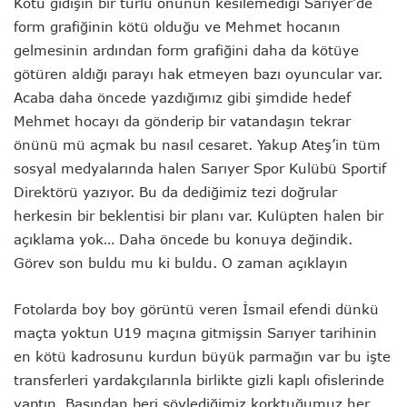
Kötü gidişin bir türlü önünün kesilemediği Sarıyer’de
form grafiğinin kötü olduğu ve Mehmet hocanın
gelmesinin ardından form grafiğini daha da kötüye
götüren aldığı parayı hak etmeyen bazı oyuncular var.
Acaba daha öncede yazdığımız gibi şimdide hedef
Mehmet hocayı da gönderip bir vatandaşın tekrar
önünü mü açmak bu nasıl cesaret. Yakup Ateş’in tüm
sosyal medyalarında halen Sarıyer Spor Kulübü Sportif
Direktörü yazıyor. Bu da dediğimiz tezi doğrular
herkesin bir beklentisi bir planı var. Kulüpten halen bir
açıklama yok… Daha öncede bu konuya değindik.
Görev son buldu mu ki buldu. O zaman açıklayın
Fotolarda boy boy görüntü veren İsmail efendi dünkü
maçta yoktun U19 maçına gitmişsin Sarıyer tarihinin
en kötü kadrosunu kurdun büyük parmağın var bu işte
transferleri yardakçılarınla birlikte gizli kaplı ofislerinde
yaptın. Başından beri söylediğimiz korktuğumuz her