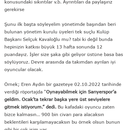
konusundaki sıkıntılar v.b. Ayrıntıları da paylaşırız
gerekirse
Şunu ilk başta söyleyelim yönetimde başından beri
bulunan yönetim kurulu üyeleri tek suçlu Kulüp
Başkanı Selçuk Kavaloğlu mu? tabi ki değil bunda
hepinizin katkısı büyük 13 hafta sonunda 12
puandayız. İşler size şaka gibi geliyor üstüne basa bas
söylüyoruz. Devre arasında da takımdan ayrılan iyi
oyuncular olacak.
Örnek; Eren Aydın bir gazeteye 02.10.2022 tarihinde
verdiği röportajda “
Oynayabilmek için Sarıyerspor’a
geldim. Ocak’ta tekrar başka yere üst seviyelere
gitmek istiyorum.” dedi.
Bu kafadaki oyuncu zaten
bizce kalmasın… 900 bin civarı para alacaksın
beklentileri karşılamayacaksın bu örnek olsun bunun
gibi bir çok isim var.