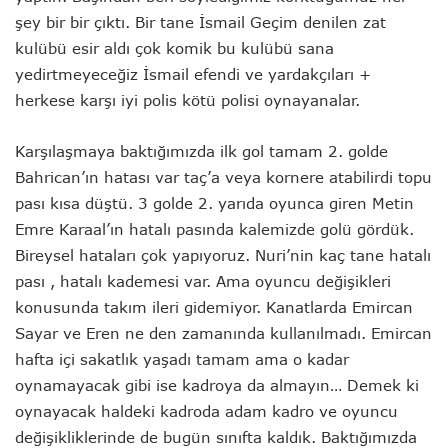
şey bir bir çıktı. Bir tane İsmail Geçim denilen zat
kulübü esir aldı çok komik bu kulübü sana
yedirtmeyeceğiz İsmail efendi ve yardakçıları +
herkese karşı iyi polis kötü polisi oynayanalar.
Karşılaşmaya baktığımızda ilk gol tamam 2. golde
Bahrican’ın hatası var taç’a veya kornere atabilirdi topu
pası kısa düştü. 3 golde 2. yarıda oyunca giren Metin
Emre Karaal’ın hatalı pasında kalemizde golü gördük.
Bireysel hataları çok yapıyoruz. Nuri’nin kaç tane hatalı
pası , hatalı kademesi var. Ama oyuncu değişikleri
konusunda takım ileri gidemiyor. Kanatlarda Emircan
Sayar ve Eren ne den zamanında kullanılmadı. Emircan
hafta içi sakatlık yaşadı tamam ama o kadar
oynamayacak gibi ise kadroya da almayın… Demek ki
oynayacak haldeki kadroda adam kadro ve oyuncu
değişikliklerinde de bugün sınıfta kaldık. Baktığımızda