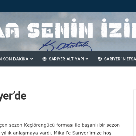
 SON DAKİKA
SARIYER ALT YAPI
SARIYER’IN EFS
yer’de
çen sezon Keçiörengücü forması ile başarılı bir sezon
yıllık anlaşmaya vardı. Mikail’e Sarıyer’imize hoş