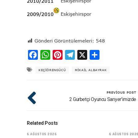
Eskişehirspor
2010/2011
Eskişehirspor
2009/2010
Gönderi Görüntülemeleri:
548
Facebook
WhatsApp
Pinterest
Telegram
X
Share
KEÇIÖRENGÜCÜ
MIKAIL ALBAYRAK
PREVIOUS POST
2 Gurbetçi Oyuncu Sarıyer’imizde
Related Posts
6 AĞUSTOS 2026
6 AĞUSTOS 202