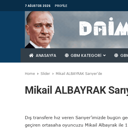
7 AĞUSTOS 2026
PROFILE
ANASAYFA
GBM KATEGORİ
GBM
Home
Slider
Mikail ALBAYRAK Sarıyer’de
Mikail ALBAYRAK Sarı
Dış transfere hız veren Sarıyer’imizde bugün ge
geçiren ortasaha oyuncuzu Mikail Albayrak ile 1 