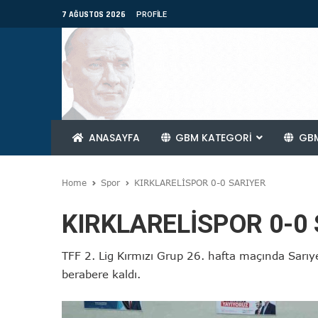
7 AĞUSTOS 2026
PROFILE
ANASAYFA
GBM KATEGORİ
GBM
Home
Spor
KIRKLARELİSPOR 0-0 SARIYER
KIRKLARELİSPOR 0-0
TFF 2. Lig Kırmızı Grup 26. hafta maçında Sarıyer
berabere kaldı.