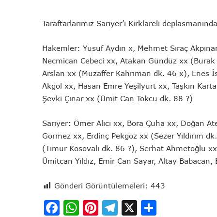
Taraftarlarımız Sarıyer’i Kırklareli deplasmanınd
Hakemler: Yusuf Aydın x, Mehmet Sıraç Akpınar 
Necmican Cebeci xx, Atakan Gündüz xx (Burak 
Arslan xx (Muzaffer Kahriman dk. 46 x), Enes İ
Akgöl xx, Hasan Emre Yeşilyurt xx, Taşkın Kart
Şevki Çınar xx (Ümit Can Tokcu dk. 88 ?)
Sarıyer: Ömer Alıcı xx, Bora Çuha xx, Doğan At
Görmez xx, Erdinç Pekgöz xx (Sezer Yıldırım d
(Timur Kosovalı dk. 86 ?), Serhat Ahmetoğlu xx
Ümitcan Yıldız, Emir Can Sayar, Altay Babacan,
Gönderi Görüntülemeleri:
443
Facebook
WhatsApp
Pinterest
Telegram
X
Share