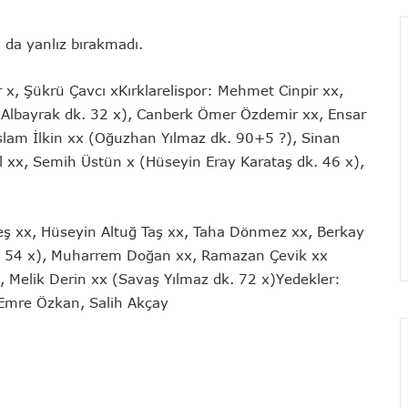
a da yanlız bırakmadı.
x, Şükrü Çavcı xKırklarelispor: Mehmet Cinpir xx,
Albayrak dk. 32 x), Canberk Ömer Özdemir xx, Ensar
slam İlkin xx (Oğuzhan Yılmaz dk. 90+5 ?), Sinan
al xx, Semih Üstün x (Hüseyin Eray Karataş dk. 46 x),
eş xx, Hüseyin Altuğ Taş xx, Taha Dönmez xx, Berkay
k. 54 x), Muharrem Doğan xx, Ramazan Çevik xx
, Melik Derin xx (Savaş Yılmaz dk. 72 x)Yedekler:
 Emre Özkan, Salih Akçay