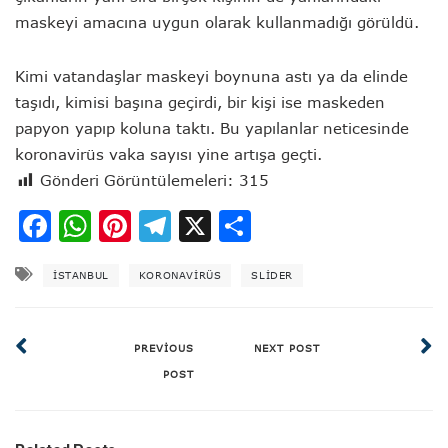
maskeyi amacına uygun olarak kullanmadığı görüldü.
Kimi vatandaşlar maskeyi boynuna astı ya da elinde
taşıdı, kimisi başına geçirdi, bir kişi ise maskeden
papyon yapıp koluna taktı. Bu yapılanlar neticesinde
koronavirüs vaka sayısı yine artışa geçti.
Gönderi Görüntülemeleri:
315
Facebook
WhatsApp
Pinterest
Telegram
X
Share
ISTANBUL
KORONAVIRÜS
SLIDER
PREVIOUS
NEXT POST
POST