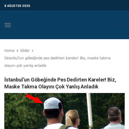
8 AĞUSTOS 2026
Toggle
navigation
Home
Slider
İstanbul’un göbeğinde pes dedirten kareler! Biz, maske takma
olayını çok yanlış anladık
İstanbul’un Göbeğinde Pes Dedirten Kareler! Biz,
Maske Takma Olayını Çok Yanlış Anladık