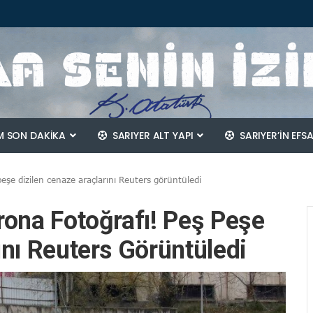
 SON DAKİKA
SARIYER ALT YAPI
SARIYER’IN EFS
eşe dizilen cenaze araçlarını Reuters görüntüledi
rona Fotoğrafı! Peş Peşe
ını Reuters Görüntüledi