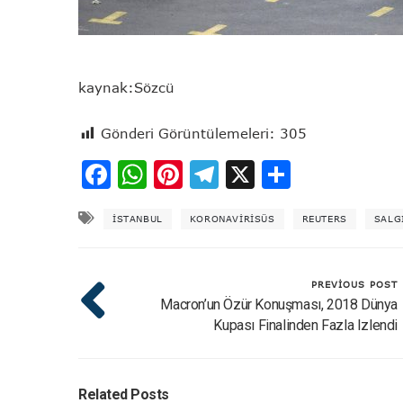
kaynak:Sözcü
Gönderi Görüntülemeleri:
305
Facebook
WhatsApp
Pinterest
Telegram
X
Share
ISTANBUL
KORONAVİRİSÜS
REUTERS
SALG
PREVIOUS POST
Macron’un Özür Konuşması, 2018 Dünya
Kupası Finalinden Fazla Izlendi
Related Posts