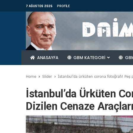
7 AĞUSTOS 2026
PROFILE
ANASAYFA
GBM KATEGORİ
GBM
Home
Slider
İstanbul’da ürküten corona fotoğrafı! Peş p
İstanbul’da Ürküten Co
Dizilen Cenaze Araçlar