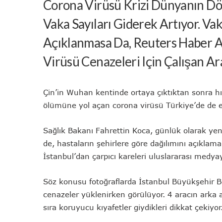
Corona Virüsü Krizi Dünyanın Dör
Vaka Sayıları Giderek Artıyor. Va
Açıklanmasa Da, Reuters Haber A
Virüsü Cenazeleri Için Çalışan Ar
Çin’in Wuhan kentinde ortaya çıktıktan sonra hı
ölümüne yol açan corona virüsü Türkiye’de de et
Sağlık Bakanı Fahrettin Koca, günlük olarak yeni 
de, hastaların şehirlere göre dağılımını açıklam
İstanbul’dan çarpıcı kareleri uluslararası medyay
Söz konusu fotoğraflarda İstanbul Büyükşehir Be
cenazeler yüklenirken görülüyor. 4 aracın arka a
sıra koruyucu kıyafetler giydikleri dikkat çekiyor