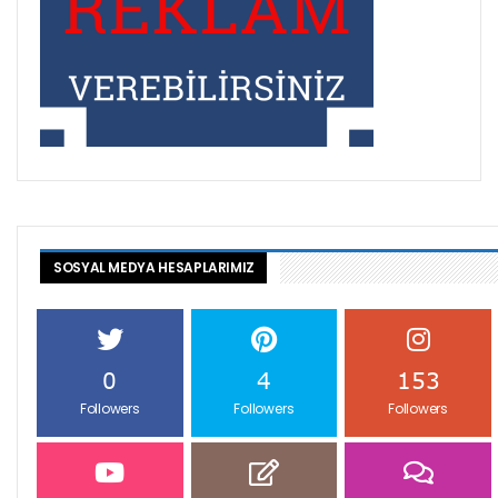
SOSYAL MEDYA HESAPLARIMIZ
0
4
153
Followers
Followers
Followers