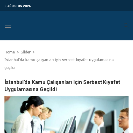
6 AĞUSTOS 2026
Toggle
navigation
Home
Slider
İstanbul’da kamu çalışanları için serbest kıyafet uygulamasına
geçildi
İstanbul’da Kamu Çalışanları Için Serbest Kıyafet
Uygulamasına Geçildi