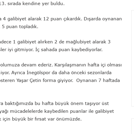
 13. sırada kendine yer buldu.
ada 4 galibiyet alarak 12 puan çıkardık. Dışarda oynanan
k 5 puan topladık.
adece 1 galibiyet alırken 2 de mağlubiyet alarak 3
şler iyi gitmiyor. İç sahada puan kaybediyorlar.
lumuza devam ederiz. Karşılaşmanın hafta içi olması
niyor. Ayrıca İnegölspor da daha önceki sezonlarda
gösteren Yaşar Çetin forma giyiyor. Oynanan 7 haftada
ara baktığımızda bu hafta büyük önem taşıyor üst
cayağı mücadelelerde kaybedilen puanlar ile galibiyet
 için büyük bir fırsat var önümüzde.