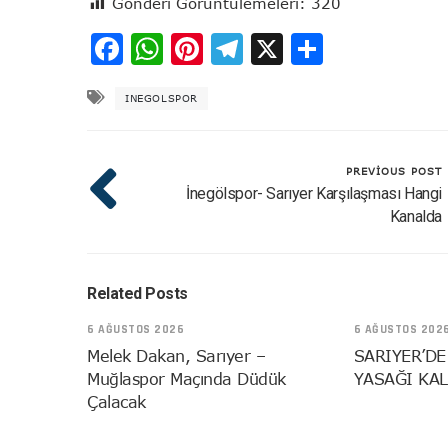
Gönderi Görüntülemeleri:
320
Facebook
WhatsApp
Pinterest
Telegram
X
Share
INEGOLSPOR
PREVIOUS POST
İnegölspor- Sarıyer Karşılaşması Hangi
Kanalda
Related Posts
6 AĞUSTOS 2026
6 AĞUSTOS 202
Melek Dakan, Sarıyer –
SARIYER’DE
Muğlaspor Maçında Düdük
YASAĞI KAL
Çalacak