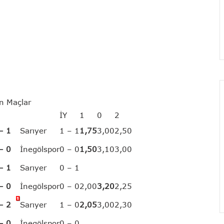
ün Maçlar
İY
1
0
2
– 1
Sarıyer
1 – 1
1,75
3,00
2,50
– 0
İnegölspor
0 – 0
1,50
3,10
3,00
– 1
Sarıyer
0 – 1
– 0
İnegölspor
0 – 0
2,00
3,20
2,25
– 2
Sarıyer
1 – 0
2,05
3,00
2,30
– 0
İnegölspor
0 – 0