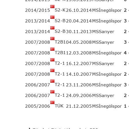
S2-K
2014/2015
26.10.2014
MS
İnegölspor
2 
S2-B
2013/2014
20.04.2014
MS
İnegölspor
3 
S2-B
2013/2014
30.11.2013
MS
Sarıyer
2 
T2B1
2007/2008
04.05.2008
MS
Sarıyer
3 
T2B1
2007/2008
12.03.2008
MS
İnegölspor
4 
T2-1
2007/2008
16.12.2007
MS
Sarıyer
2 
T2-1
2007/2008
14.10.2007
MS
İnegölspor
2 
T2-1
2006/2007
23.11.2006
MS
İnegölspor
3 
T2-1
2006/2007
24.09.2006
MS
Sarıyer
2 
TÜK
2005/2006
21.12.2005
MS
İnegölspor
1 