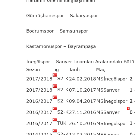
Haftanın önemli karşılaşmaları
Gümüşhanespor – Sakaryaspor
Bodrumspor – Samsunspor
Kastamonuspor – Bayrampaşa
İnegölspor – Sarıyer Takımları Aralarındaki Büt
Sezon
Lig
Tarih
Maç
S2-K
2017/2018
24.02.2018
MS
İnegölspor
2 
S2-K
2017/2018
07.10.2017
MS
Sarıyer
1 
S2-K
2016/2017
09.04.2017
MS
İnegölspor
2 
S2-K
2016/2017
27.11.2016
MS
Sarıyer
0 
TÜK
2016/2017
26.10.2016
MS
İnegölspor
3 
S2-K
2014/2015
13.03.2015
MS
Sarıyer
0 