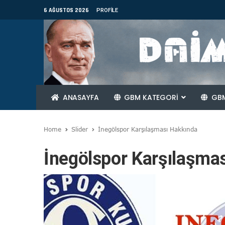
6 AĞUSTOS 2026
PROFILE
ANASAYFA
GBM KATEGORİ
GBM
Home
Slider
İnegölspor Karşılaşması Hakkında
İnegölspor Karşılaşma