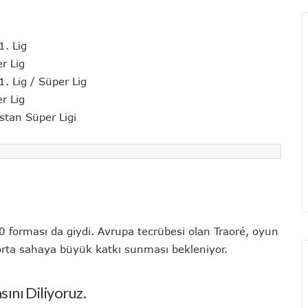
1. Lig
r Lig
1. Lig / Süper Lig
r Lig
istan Süper Ligi
20 forması da giydi. Avrupa tecrübesi olan Traoré, oyun
 orta sahaya büyük katkı sunması bekleniyor.
ını Diliyoruz.