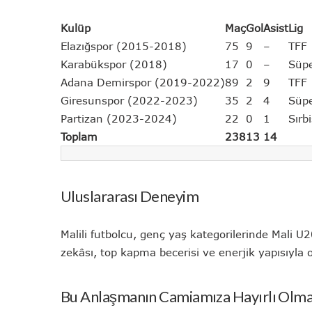
Kulüp
Maç
Gol
Asist
Lig
Elazığspor (2015-2018)
75
9
–
TFF 
Karabükspor (2018)
17
0
–
Süpe
Adana Demirspor (2019-2022)
89
2
9
TFF 
Giresunspor (2022-2023)
35
2
4
Süpe
Partizan (2023-2024)
22
0
1
Sırb
Toplam
238
13
14
Uluslararası Deneyim
Malili futbolcu, genç yaş kategorilerinde Mali U
zekâsı, top kapma becerisi ve enerjik yapısıyla
Bu Anlaşmanın Camiamıza Hayırlı Olmas