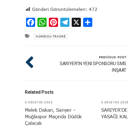
Gönderi Görüntülemeleri:
472
Facebook
WhatsApp
Pinterest
Telegram
X
Share
HOMIDOU TRAORÉ
PREVIOUS POST
SARIYER’İN YENİ SPONSORU SMS
İNŞAAT
Related Posts
6 AĞUSTOS 2026
6 AĞUSTOS 202
Melek Dakan, Sarıyer –
SARIYER’DE
Muğlaspor Maçında Düdük
YASAĞI KAL
Çalacak