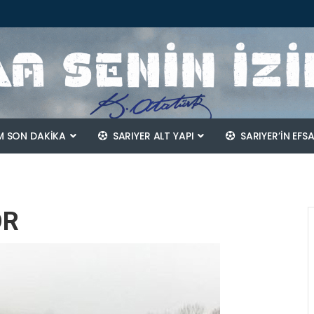
 SON DAKİKA
SARIYER ALT YAPI
SARIYER’IN EFS
OR