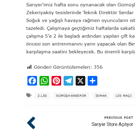
Sarıyer’imiz hafta sonu oynanacak olan Gümüşh
Zekeriyaköy tesislerinde Teknik Direktör Serda
Soğuk ve yağışlı havaya rağmen oyuncuların ist
tazeledi. Çalışmaya geçtiğimiz haftalarda sakat
çalışma 5’e 2 ile başladı ardından yapılan çift
öncesi son antrenmanını yarın yapacak olan Bey
karşılaşma saatini bekleyecek. Bu önemli karşıla
Gönderi Görüntülemeleri:
356
Facebook
WhatsApp
Pinterest
Telegram
X
Share
2.LIG
GÜMÜŞHANESPOR
IDMAN
LIG MAÇI
PREVIOUS POST
Sarıyer Store Açılıyor