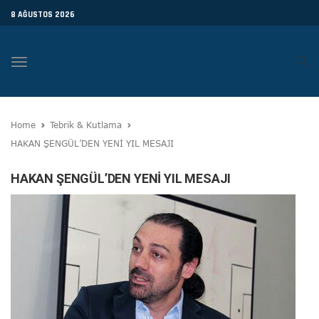
8 AĞUSTOS 2026
Toggle
navigation
Home
Tebrik & Kutlama
HAKAN ŞENGÜL’DEN YENİ YIL MESAJI
HAKAN ŞENGÜL’DEN YENİ YIL MESAJI