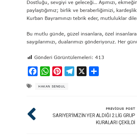
Dostluğu, sevgiyi ve geleceği… Aşımızı, ekmeğim
paylaştığımız; birlik ve beraberliğimizi, kardeş
Kurban Bayramınızı tebrik eder, mutluluklar dile
Bu mutlu günde, güzel insanlara, özel insanlara
saygılarımızı, dualarımızı gönderiyoruz. Her g
Gönderi Görüntülemeleri:
413
Facebook
WhatsApp
Pinterest
Telegram
X
Share
HAKAN SENGUL
PREVIOUS POST
SARIYER’İMİZİN YER ALDIĞI 2.LİG GRUP
KURALARI ÇEKİLDİ