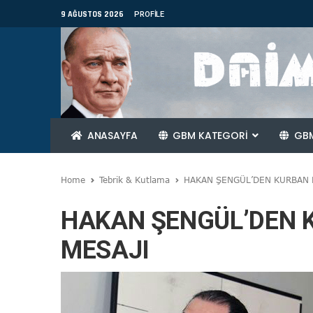
9 AĞUSTOS 2026
PROFILE
ANASAYFA
GBM KATEGORİ
GBM
Home
Tebrik & Kutlama
HAKAN ŞENGÜL’DEN KURBAN 
HAKAN ŞENGÜL’DEN 
MESAJI