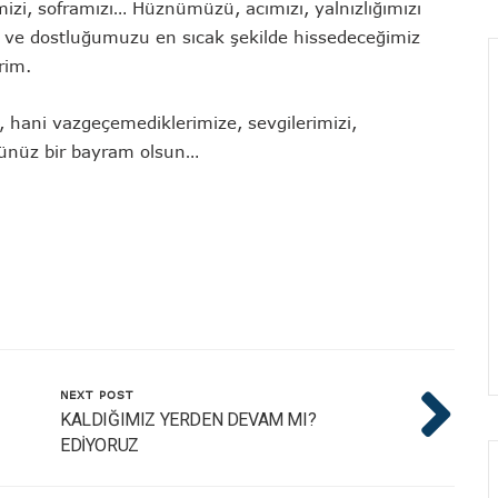
izi, soframızı… Hüznümüzü, acımızı, yalnızlığımızı
lik ve dostluğumuzu en sıcak şekilde hissedeceğimiz
rim.
, hani vazgeçemediklerimize, sevgilerimizi,
ününüz bir bayram olsun…
NEXT POST
KALDIĞIMIZ YERDEN DEVAM MI?
EDİYORUZ