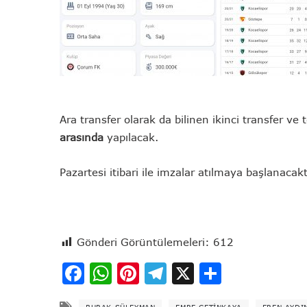
Ara transfer olarak da bilinen ikinci transfer ve
arasında
yapılacak.
Pazartesi itibari ile imzalar atılmaya başlanaca
Gönderi Görüntülemeleri:
612
Facebook
WhatsApp
Pinterest
Telegram
X
Share
BURAK SÜLEYMAN
EMRE ÇETINKAYA
EREN AYDI