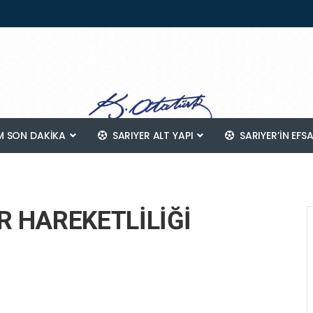
 SON DAKİKA
SARIYER ALT YAPI
SARIYER’IN EFS
R HAREKETLİLİĞİ