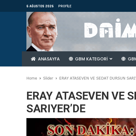
6 AĞUSTOS 2026
PROFILE
ANASAYFA
GBM KATEGORİ
GBM
Home
Slider
ERAY ATASEVEN VE SEDAT DURSUN SARI
ERAY ATASEVEN VE 
SARIYER’DE