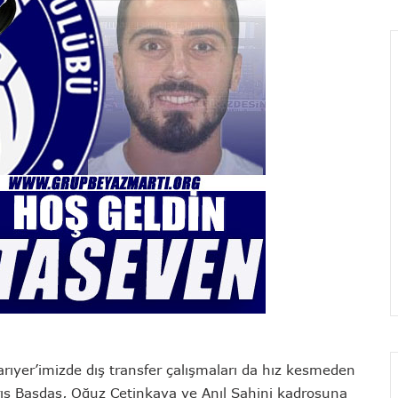
arıyer’imizde dış transfer çalışmaları da hız kesmeden
ış Başdaş, Oğuz Çetinkaya ve Anıl Şahini kadrosuna