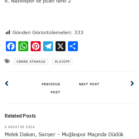
6. Nazillispor ile puan farkı 2
Gönderi Görüntülemeleri:
333
Facebook
WhatsApp
Pinterest
Telegram
X
Share
CEMRE ATAMACA
PLAYOFF
PREVIOUS
NEXT POST
POST
Related Posts
6 AĞUSTOS 2026
Melek Dakan, Sarıyer – Muğlaspor Maçında Düdük