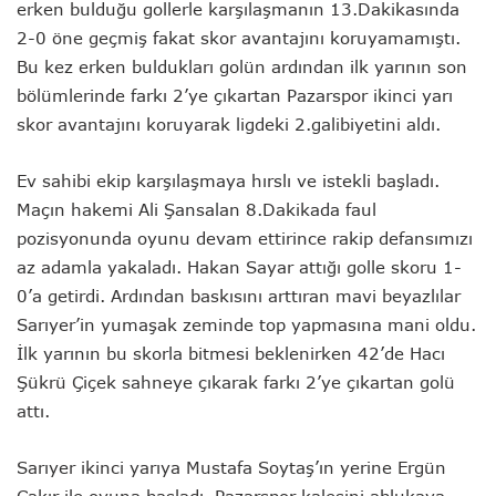
erken bulduğu gollerle karşılaşmanın 13.Dakikasında
2-0 öne geçmiş fakat skor avantajını koruyamamıştı.
Bu kez erken buldukları golün ardından ilk yarının son
bölümlerinde farkı 2’ye çıkartan Pazarspor ikinci yarı
skor avantajını koruyarak ligdeki 2.galibiyetini aldı.
Ev sahibi ekip karşılaşmaya hırslı ve istekli başladı.
Maçın hakemi Ali Şansalan 8.Dakikada faul
pozisyonunda oyunu devam ettirince rakip defansımızı
az adamla yakaladı. Hakan Sayar attığı golle skoru 1-
0’a getirdi. Ardından baskısını arttıran mavi beyazlılar
Sarıyer’in yumaşak zeminde top yapmasına mani oldu.
İlk yarının bu skorla bitmesi beklenirken 42’de Hacı
Şükrü Çiçek sahneye çıkarak farkı 2’ye çıkartan golü
attı.
Sarıyer ikinci yarıya Mustafa Soytaş’ın yerine Ergün
Çakır ile oyuna başladı. Pazarspor kalesini ablukaya