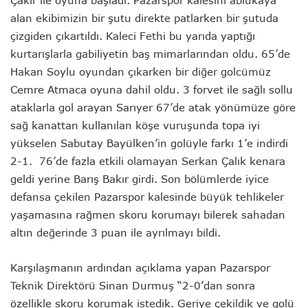
alan ekibimizin bir şutu direkte patlarken bir şutuda
çizgiden çıkartıldı. Kaleci Fethi bu yarıda yaptığı
kurtarışlarla gabiliyetin baş mimarlarından oldu. 65’de
Hakan Soylu oyundan çıkarken bir diğer golcümüz
Cemre Atmaca oyuna dahil oldu. 3 forvet ile sağlı sollu
ataklarla gol arayan Sarıyer 67’de atak yönümüze göre
sağ kanattan kullanılan köşe vuruşunda topa iyi
yükselen Sabutay Bayülken’in golüyle farkı 1’e indirdi
2-1. 76’de fazla etkili olamayan Serkan Çalık kenara
geldi yerine Barış Bakır girdi. Son bölümlerde iyice
defansa çekilen Pazarspor kalesinde büyük tehlikeler
yaşamasına rağmen skoru korumayı bilerek sahadan
altın değerinde 3 puan ile ayrılmayı bildi.
Karşılaşmanın ardından açıklama yapan Pazarspor
Teknik Direktörü Sinan Durmuş “2-0’dan sonra
özellikle skoru korumak istedik. Geriye çekildik ve golü