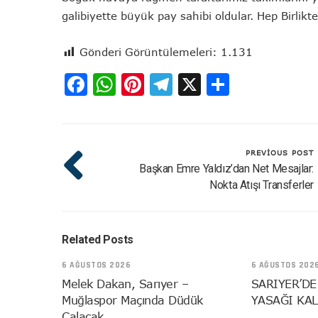
galibiyette büyük pay sahibi oldular. Hep Birlikt
Gönderi Görüntülemeleri:
1.131
Facebook
WhatsApp
Pinterest
Telegram
X
Share
PREVIOUS POST
Başkan Emre Yaldız’dan Net Mesajlar:
Nokta Atışı Transferler
Related Posts
6 AĞUSTOS 2026
6 AĞUSTOS 202
Melek Dakan, Sarıyer –
SARIYER’DE
Muğlaspor Maçında Düdük
YASAĞI KAL
Çalacak