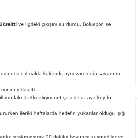
ükseltti
ve ligdeki çıkışını sürdürdü. Boluspor ise
arında etkili olmakla kalmadı, aynı zamanda savunma
encini yükseltti.
ollarındaki üretkenliğini net şekilde ortaya koydu.
ürürken ileriki haftalarda hedefin yukarılar olduğu ışığı
yanlız bırakmayarak 90 dakika boyunca susmadılar ve