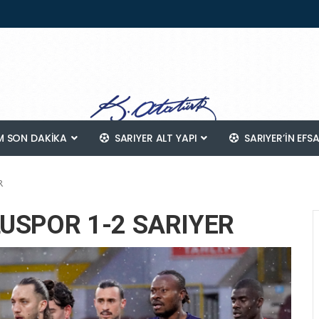
 SON DAKİKA
SARIYER ALT YAPI
SARIYER’IN EFS
R
LUSPOR 1-2 SARIYER