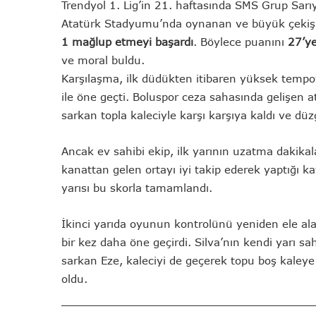
Trendyol 1. Lig’in 21. haftasında SMS Grup Sarı
Atatürk Stadyumu’nda oynanan ve büyük çekişm
1 mağlup etmeyi başardı
. Böylece puanını
27’ye
ve moral buldu.
Karşılaşma, ilk düdükten itibaren yüksek tempoy
ile öne geçti. Boluspor ceza sahasında gelişen
sarkan topla kaleciyle karşı karşıya kaldı ve dü
Ancak ev sahibi ekip, ilk yarının uzatma dakikal
kanattan gelen ortayı iyi takip ederek yaptığı 
yarısı bu skorla tamamlandı.
İkinci yarıda oyunun kontrolünü yeniden ele al
bir kez daha öne geçirdi. Silva’nın kendi yarı 
sarkan Eze, kaleciyi de geçerek topu boş kaleye
oldu.