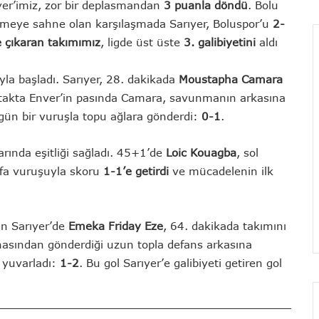
yer’imiz, zor bir deplasmandan
3 puanla döndü
. Bolu
eye sahne olan karşılaşmada Sarıyer, Boluspor’u
2-
 çıkaran takımımız
, ligde üst üste
3. galibiyetini
aldı
la başladı. Sarıyer, 28. dakikada
Moustapha Camara
 atakta Enver’in pasında Camara, savunmanın arkasına
zgün bir vuruşla topu ağlara gönderdi:
0-1
.
arında eşitliği sağladı. 45+1’de
Loic Kouagba
, sol
kafa vuruşuyla skoru
1-1’e getirdi
ve mücadelenin ilk
an Sarıyer’de
Emeka Friday Eze
, 64. dakikada takımını
sahasından gönderdiği uzun topla defans arkasına
 yuvarladı:
1-2
. Bu gol Sarıyer’e galibiyeti getiren gol