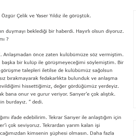
zgür Çelik ve Yaser Yıldız ile görüştük.
n duymayı beklediği bir haberdi. Hayırlı olsun diyoruz.
mı ?
 Anlaşmadan önce zaten kulübümüze söz vermiştim.
 başka bir kulüp ile görüşmeyeceğimi söylemiştim. Bir
le görüşme talepleri iletilse de kulübümüz sağolsun
ıksız bırakmayarak fedakarlıkta bulunduk ve anlaşma
evildiğimi hissettiğimiz, değer gördüğümüz yerdeyiz.
k bana onur ve gurur veriyor. Sarıyer’e çok alıştık.
n burdayız. ” dedi.
ımı ifade edebilirim. Tekrar Sarıyer ile anlaştığım için
r’i çok seviyoruz. Tekrardan yarım kalan işi
cağımızdan kimsenin şüphesi olmasın. Daha fazla