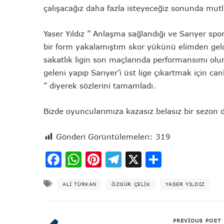
çalışacağız daha fazla isteyeceğiz sonunda mutl
Yaser Yıldız ” Anlaşma sağlandığı ve Sarıyer sp
bir form yakalamıştım skor yükünü elimden gel
sakatlık ligin son maçlarında performansımı olu
geleni yapıp Sarıyer’i üst lige çıkartmak için 
” diyerek sözlerini tamamladı.
Bizde oyuncularımıza kazasız belasız bir sezon d
Gönderi Görüntülemeleri:
319
Facebook
WhatsApp
Pinterest
Telegram
X
Share
ALI TÜRKAN
ÖZGÜR ÇELIK
YASER YILDIZ
PREVIOUS POST