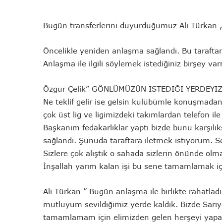
Bugün transferlerini duyurduğumuz Ali Türkan , Ö
Öncelikle yeniden anlaşma sağlandı. Bu taraftarı
Anlaşma ile ilgili söylemek istediğiniz birşey var
Özgür Çelik” GÖNLÜMÜZÜN İSTEDİĞİ YERDEYİZ.
Ne teklif gelir ise gelsin kulübümle konuşmadan
çok üst lig ve ligimizdeki takımlardan telefon i
Başkanım fedakarlıklar yaptı bizde bunu karşıl
sağlandı. Şunuda taraftara iletmek istiyorum. S
Sizlere çok alıştık o sahada sizlerin önünde olma
İnşallah yarım kalan işi bu sene tamamlamak içi
Ali Türkan ” Bugün anlaşma ile birlikte rahatladığ
mutluyum sevildiğimiz yerde kaldık. Bizde Sarıye
tamamlamam için elimizden gelen herşeyi yapa