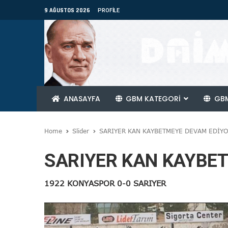
9 AĞUSTOS 2026
PROFILE
ANASAYFA
GBM KATEGORİ
GBM
Home
Slider
SARIYER KAN KAYBETMEYE DEVAM EDİY
SARIYER KAN KAYBE
1922 KONYASPOR 0-0 SARIYER