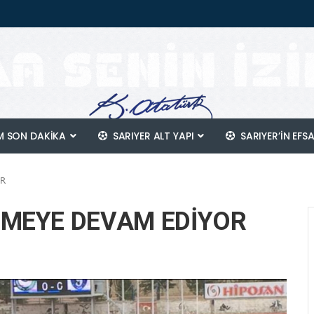
 SON DAKİKA
SARIYER ALT YAPI
SARIYER’IN EFS
OR
TMEYE DEVAM EDİYOR