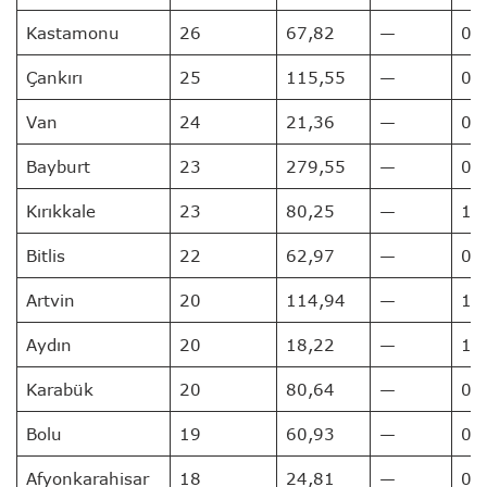
Kastamonu
26
67,82
—
0
Çankırı
25
115,55
—
0
Van
24
21,36
—
0
Bayburt
23
279,55
—
0
Kırıkkale
23
80,25
—
1
Bitlis
22
62,97
—
0
Artvin
20
114,94
—
1
Aydın
20
18,22
—
1
Karabük
20
80,64
—
0
Bolu
19
60,93
—
0
Afyonkarahisar
18
24,81
—
0