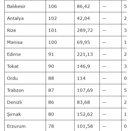
Balıkesir
106
86,42
—
5
Antalya
102
42,04
—
2
Rize
101
289,72
—
3
Manisa
100
69,95
—
1
Edirne
91
221,13
—
2
Tokat
90
146,9
—
3
Ordu
88
114
—
0
Trabzon
87
107,69
—
5
Denizli
86
83,68
—
2
Şırnak
80
152,62
—
1
Erzurum
78
101,58
—
0