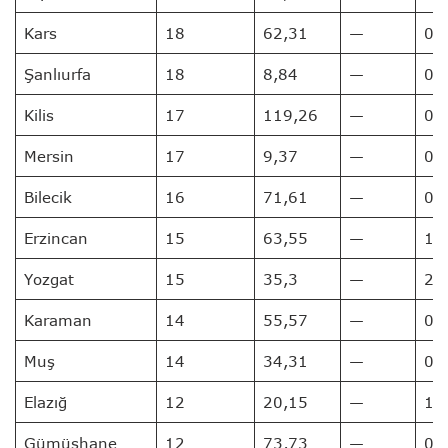
Kars
18
62,31
—
0
Şanlıurfa
18
8,84
—
0
Kilis
17
119,26
—
0
Mersin
17
9,37
—
0
Bilecik
16
71,61
—
0
Erzincan
15
63,55
—
1
Yozgat
15
35,3
—
2
Karaman
14
55,57
—
0
Muş
14
34,31
—
0
Elazığ
12
20,15
—
1
Gümüşhane
12
73,73
—
0