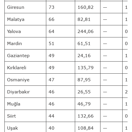
Giresun
73
160,82
—
1
Malatya
66
82,81
—
1
Yalova
64
244,06
—
0
Mardin
51
61,51
—
0
Gaziantep
49
24,16
—
1
Kırklareli
49
135,79
—
0
Osmaniye
47
87,95
—
1
Diyarbakır
46
26,55
—
2
Muğla
46
46,79
—
1
Siirt
44
132,66
—
0
Uşak
40
108,84
—
1