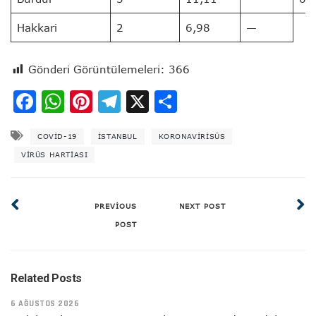
Hakkari
2
6,98
—
Gönderi Görüntülemeleri:
366
Facebook
WhatsApp
Pinterest
Telegram
X
Share
COVID-19
ISTANBUL
KORONAVİRİSÜS
VIRÜS HARTIASI
PREVIOUS
NEXT POST
POST
Related Posts
6 AĞUSTOS 2026