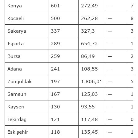
Konya
601
272,49
—
7
Kocaeli
500
262,28
—
8
Sakarya
337
327,3
—
3
Isparta
289
654,72
—
1
Bursa
259
86,49
—
2
Adana
241
108,55
—
3
Zonguldak
197
1.806,01
—
5
Samsun
167
125,03
—
1
Kayseri
130
93,55
—
1
Tekirdağ
121
117,48
—
0
Eskişehir
118
135,45
—
1