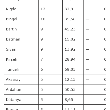
Niğde
12
32,9
—
0
Bingöl
10
35,56
—
0
Bartın
9
45,23
—
0
Batman
9
15,02
—
0
Sivas
9
13,92
—
0
Kırşehir
7
28,94
—
0
Tunceli
6
68,03
—
0
Aksaray
5
12,13
—
0
Ardahan
5
50,55
—
0
Kütahya
5
8,65
—
0
Burdur
3
11,11
—
0