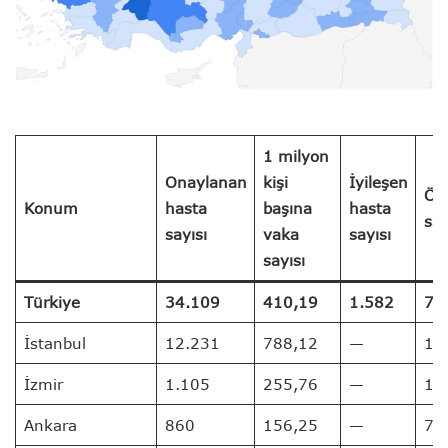
1 milyon
Onaylanan
kişi
İyileşen
Öl
Konum
hasta
başına
hasta
say
sayısı
vaka
sayısı
sayısı
Türkiye
34.109
410,19
1.582
72
İstanbul
12.231
788,12
—
11
İzmir
1.105
255,76
—
18
Ankara
860
156,25
—
7