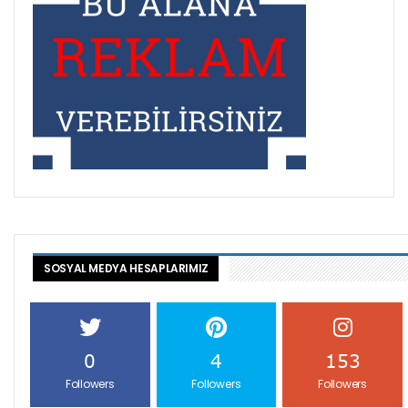
SOSYAL MEDYA HESAPLARIMIZ
0
4
153
Followers
Followers
Followers