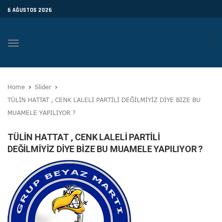
6 AĞUSTOS 2026
Toggle
navigation
Home
Slider
TÜLİN HATTAT , CENK LALELİ PARTİLİ DEĞİLMİYİZ DİYE BİZE BU
MUAMELE YAPILIYOR ?
TÜLİN HATTAT , CENK LALELİ PARTİLİ
DEĞİLMİYİZ DİYE BİZE BU MUAMELE YAPILIYOR ?