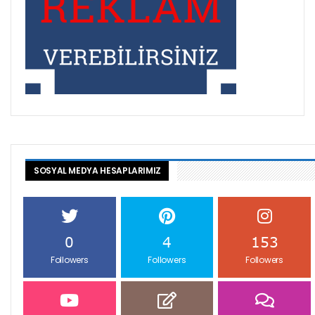
SOSYAL MEDYA HESAPLARIMIZ
0
4
153
Followers
Followers
Followers