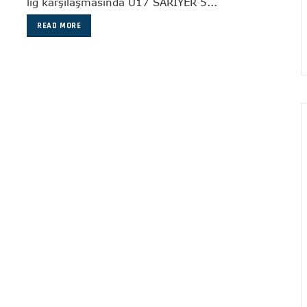
lig karşılaşmasında U17 SARIYER 5...
READ MORE