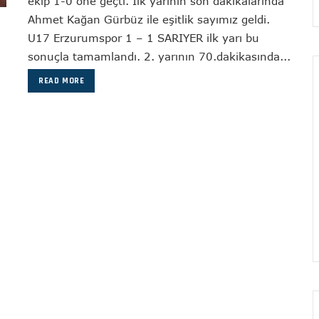
ekip 1-0 öne geçti. İlk yarının son dakikalarında
Ahmet Kağan Gürbüz ile eşitlik sayımız geldi.
U17 Erzurumspor 1 – 1 SARIYER ilk yarı bu
sonuçla tamamlandı. 2. yarının 70.dakikasında...
READ MORE