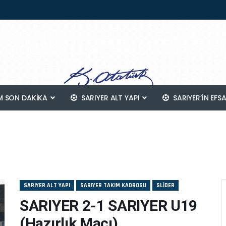
 SON DAKİKA
SARIYER ALT YAPI
SARIYER’IN EFS
SARIYER ALT YAPI
SARIYER TAKIM KADROSU
SLIDER
SARIYER 2-1 SARIYER U19
(Hazırlık Maçı)