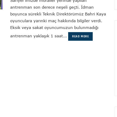
Sarıyer'imizde moraller yerinde yapılan
antrenman son derece neşeli geçti. İdman
boyunca sürekli Teknik Direktörümüz Bahri Kaya
oyunculara yarınki maç hakkında bilgiler verdi.
Eksik veya sakat oyuncumuzun bulunmadığı
antrenman yaklaşık 1 saat...
READ MORE