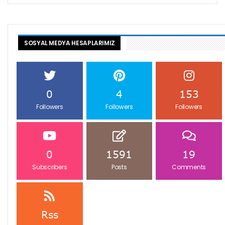
SOSYAL MEDYA HESAPLARIMIZ
0
4
153
Followers
Followers
Followers
0
1591
19
Subscribers
Posts
Comments
Rss