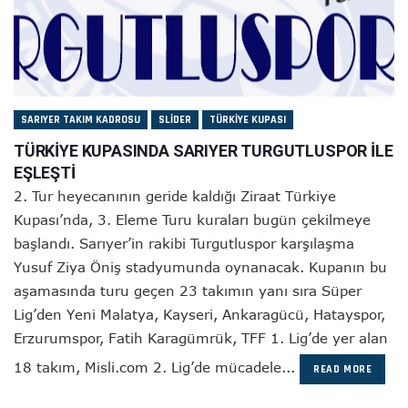
SARIYER TAKIM KADROSU
SLIDER
TÜRKIYE KUPASI
TÜRKİYE KUPASINDA SARIYER TURGUTLUSPOR İLE
EŞLEŞTİ
2. Tur heyecanının geride kaldığı Ziraat Türkiye
Kupası’nda, 3. Eleme Turu kuraları bugün çekilmeye
başlandı. Sarıyer’in rakibi Turgutluspor karşılaşma
Yusuf Ziya Öniş stadyumunda oynanacak. Kupanın bu
aşamasında turu geçen 23 takımın yanı sıra Süper
Lig’den Yeni Malatya, Kayseri, Ankaragücü, Hatayspor,
Erzurumspor, Fatih Karagümrük, TFF 1. Lig’de yer alan
18 takım, Misli.com 2. Lig’de mücadele...
READ MORE