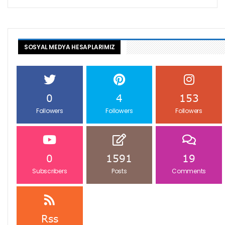
SOSYAL MEDYA HESAPLARIMIZ
0
4
153
Followers
Followers
Followers
0
1591
19
Subscribers
Posts
Comments
Rss