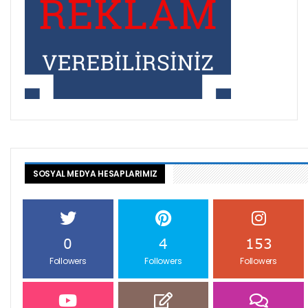
SOSYAL MEDYA HESAPLARIMIZ
0
4
153
Followers
Followers
Followers