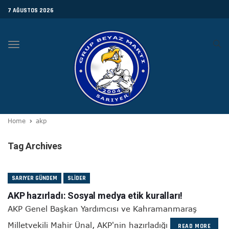
7 AĞUSTOS 2026
Toggle
navigation
Home
akp
Tag Archives
SARIYER GÜNDEM
SLIDER
AKP hazırladı: Sosyal medya etik kuralları!
AKP Genel Başkan Yardımcısı ve Kahramanmaraş
Milletvekili Mahir Ünal, AKP'nin hazırladığı
READ MORE