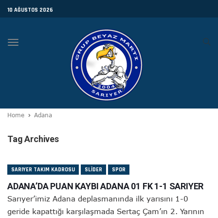
10 AĞUSTOS 2026
Toggle
navigation
Home
Adana
Tag Archives
SARIYER TAKIM KADROSU
SLIDER
SPOR
ADANA’DA PUAN KAYBI ADANA 01 FK 1-1 SARIYER
Sarıyer’imiz Adana deplasmanında ilk yarısını 1-0
geride kapattığı karşılaşmada Sertaç Çam’ın 2. Yarının