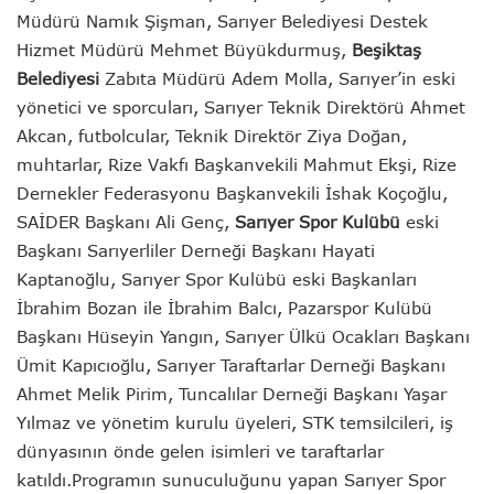
Müdürü Namık Şişman, Sarıyer Belediyesi Destek
Hizmet Müdürü Mehmet Büyükdurmuş,
Beşiktaş
Belediyesi
Zabıta Müdürü Adem Molla, Sarıyer’in eski
yönetici ve sporcuları, Sarıyer Teknik Direktörü Ahmet
Akcan, futbolcular, Teknik Direktör Ziya Doğan,
muhtarlar, Rize Vakfı Başkanvekili Mahmut Ekşi, Rize
Dernekler Federasyonu Başkanvekili İshak Koçoğlu,
SAİDER Başkanı Ali Genç,
Sarıyer Spor Kulübü
eski
Başkanı Sarıyerliler Derneği Başkanı Hayati
Kaptanoğlu, Sarıyer Spor Kulübü eski Başkanları
İbrahim Bozan ile İbrahim Balcı, Pazarspor Kulübü
Başkanı Hüseyin Yangın, Sarıyer Ülkü Ocakları Başkanı
Ümit Kapıcıoğlu, Sarıyer Taraftarlar Derneği Başkanı
Ahmet Melik Pirim, Tuncalılar Derneği Başkanı Yaşar
Yılmaz ve yönetim kurulu üyeleri, STK temsilcileri, iş
dünyasının önde gelen isimleri ve taraftarlar
katıldı.
Programın sunuculuğunu yapan Sarıyer Spor