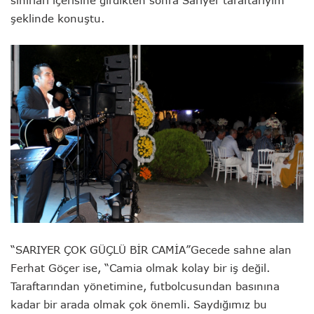
sınırları içerisine girdikten sonra Sarıyer taraftarıyım”
şeklinde konuştu.
“SARIYER ÇOK GÜÇLÜ BİR CAMİA”
Gecede sahne alan
Ferhat Göçer ise, “Camia olmak kolay bir iş değil.
Taraftarından yönetimine, futbolcusundan basınına
kadar bir arada olmak çok önemli. Saydığımız bu