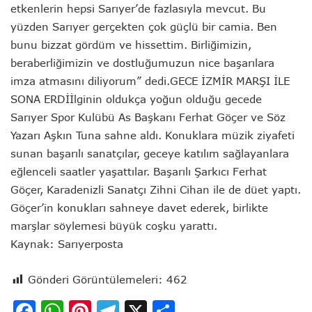
etkenlerin hepsi Sarıyer’de fazlasıyla mevcut. Bu
yüzden Sarıyer gerçekten çok güçlü bir camia. Ben
bunu bizzat gördüm ve hissettim. Birliğimizin,
beraberliğimizin ve dostluğumuzun nice başarılara
imza atmasını diliyorum” dedi.
GECE İZMİR MARŞI İLE
SONA ERDİ
İlginin oldukça yoğun olduğu gecede
Sarıyer Spor Kulübü As Başkanı Ferhat Göçer ve Söz
Yazarı Aşkın Tuna sahne aldı. Konuklara müzik ziyafeti
sunan başarılı sanatçılar, geceye katılım sağlayanlara
eğlenceli saatler yaşattılar. Başarılı Şarkıcı Ferhat
Göçer, Karadenizli Sanatçı Zihni Cihan ile de düet yaptı.
Göçer’in konukları sahneye davet ederek, birlikte
marşlar söylemesi büyük coşku yarattı.
Kaynak: Sarıyerposta
Gönderi Görüntülemeleri:
462
Facebook
WhatsApp
Pinterest
Telegram
X
Share