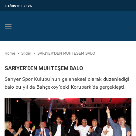
9 AĞUSTOS 2026
Toggle
navigation
Home
Slider
SARIYER’DEN MUHTEŞEM BALO
SARIYER’DEN MUHTEŞEM BALO
Sarıyer Spor Kulübü’nün geleneksel olarak düzenlediği
balo bu yıl da Bahçeköy’deki Korupark’da gerçekleşti.