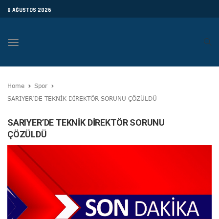
8 AĞUSTOS 2026
Toggle
navigation
Home
Spor
SARIYER’DE TEKNİK DİREKTÖR SORUNU ÇÖZÜLDÜ
SARIYER’DE TEKNİK DİREKTÖR SORUNU
ÇÖZÜLDÜ