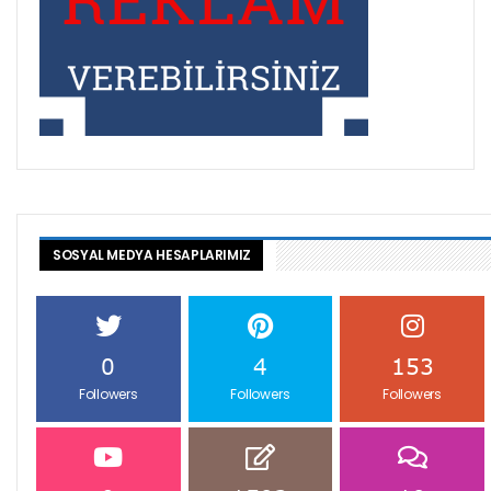
SOSYAL MEDYA HESAPLARIMIZ
0
4
153
Followers
Followers
Followers