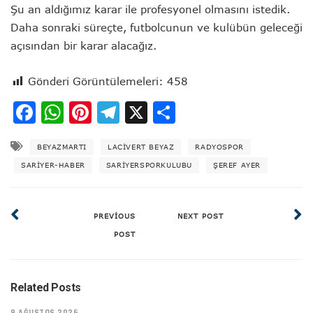
Şu an aldığımız karar ile profesyonel olmasını istedik.
Daha sonraki süreçte, futbolcunun ve kulübün geleceği
açısından bir karar alacağız.
Gönderi Görüntülemeleri:
458
Facebook
WhatsApp
Pinterest
Telegram
X
Share
BEYAZMARTI
LACIVERT BEYAZ
RADYOSPOR
SARIYER-HABER
SARIYERSPORKULUBU
ŞEREF AYER
PREVIOUS
NEXT POST
POST
Related Posts
9 AĞUSTOS 2026