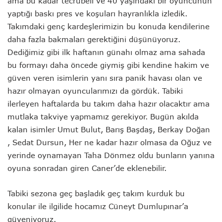
ama bu kadar tecrübeli ve 40 yaşındaki bir oyuncunun
yaptığı baskı pres ve koşuları hayranlıkla izledik.
Takımdaki genç kardeşlerimizin bu konuda kendilerine
daha fazla bakmaları gerektiğini düşünüyoruz.
Dediğimiz gibi ilk haftanın günahı olmaz ama sahada
bu formayı daha öncede giymiş gibi kendine hakim ve
güven veren isimlerin yanı sıra panik havası olan ve
hazır olmayan oyuncularımızı da gördük. Tabiki
ilerleyen haftalarda bu takım daha hazır olacaktır ama
mutlaka takviye yapmamız gerekiyor. Bugün akılda
kalan isimler Umut Bulut, Barış Başdaş, Berkay Doğan
, Sedat Dursun, Her ne kadar hazır olmasa da Oğuz ve
yerinde oynamayan Taha Dönmez oldu bunların yanına
oyuna sonradan giren Caner’de eklenebilir.
Tabiki sezona geç başladık geç takım kurduk bu
konular ile ilgilide hocamız Cüneyt Dumlupınar’a
güveniyoruz.