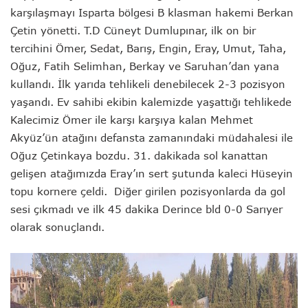
karşılaşmayı Isparta bölgesi B klasman hakemi Berkan
Çetin yönetti. T.D Cüneyt Dumlupınar, ilk on bir
tercihini Ömer, Sedat, Barış, Engin, Eray, Umut, Taha,
Oğuz, Fatih Selimhan, Berkay ve Saruhan’dan yana
kullandı. İlk yarıda tehlikeli denebilecek 2-3 pozisyon
yaşandı. Ev sahibi ekibin kalemizde yaşattığı tehlikede
Kalecimiz Ömer ile karşı karşıya kalan Mehmet
Akyüz’ün atağını defansta zamanındaki müdahalesi ile
Oğuz Çetinkaya bozdu. 31. dakikada sol kanattan
gelişen atağımızda Eray’ın sert şutunda kaleci Hüseyin
topu kornere çeldi. Diğer girilen pozisyonlarda da gol
sesi çıkmadı ve ilk 45 dakika Derince bld 0-0 Sarıyer
olarak sonuçlandı.