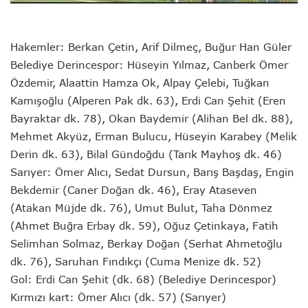
Hakemler: Berkan Çetin, Arif Dilmeç, Buğur Han Güler
Belediye Derincespor: Hüseyin Yılmaz, Canberk Ömer
Özdemir, Alaattin Hamza Ok, Alpay Çelebi, Tuğkan
Kamışoğlu (Alperen Pak dk. 63), Erdi Can Şehit (Eren
Bayraktar dk. 78), Okan Baydemir (Alihan Bel dk. 88),
Mehmet Akyüz, Erman Bulucu, Hüseyin Karabey (Melik
Derin dk. 63), Bilal Gündoğdu (Tarık Mayhoş dk. 46)
Sarıyer: Ömer Alıcı, Sedat Dursun, Barış Başdaş, Engin
Bekdemir (Caner Doğan dk. 46), Eray Ataseven
(Atakan Müjde dk. 76), Umut Bulut, Taha Dönmez
(Ahmet Buğra Erbay dk. 59), Oğuz Çetinkaya, Fatih
Selimhan Solmaz, Berkay Doğan (Serhat Ahmetoğlu
dk. 76), Saruhan Fındıkçı (Cuma Menize dk. 52)
Gol: Erdi Can Şehit (dk. 68) (Belediye Derincespor)
Kırmızı kart: Ömer Alıcı (dk. 57) (Sarıyer)