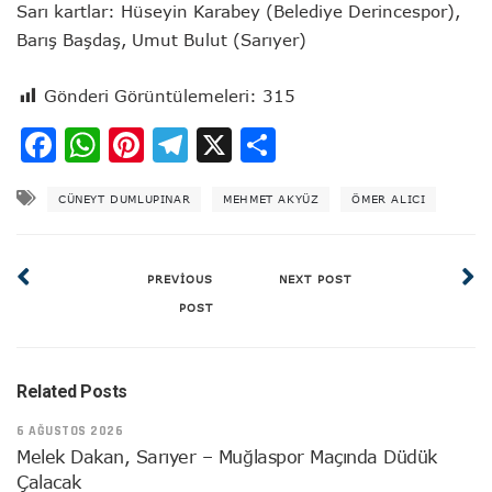
Sarı kartlar: Hüseyin Karabey (Belediye Derincespor),
Barış Başdaş, Umut Bulut (Sarıyer)
Gönderi Görüntülemeleri:
315
Facebook
WhatsApp
Pinterest
Telegram
X
Share
CÜNEYT DUMLUPINAR
MEHMET AKYÜZ
ÖMER ALICI
PREVIOUS
NEXT POST
POST
Related Posts
6 AĞUSTOS 2026
Melek Dakan, Sarıyer – Muğlaspor Maçında Düdük
Çalacak